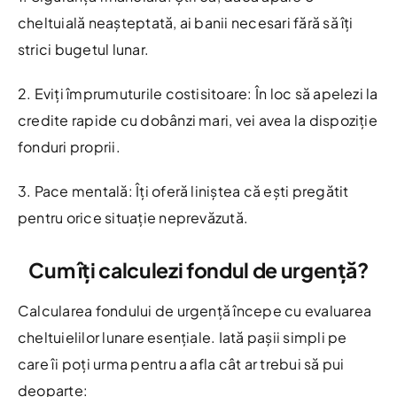
cheltuială neașteptată, ai banii necesari fără să îți
strici bugetul lunar.
2. Eviți împrumuturile costisitoare: În loc să apelezi la
credite rapide cu dobânzi mari, vei avea la dispoziție
fonduri proprii.
3. Pace mentală: Îți oferă liniștea că ești pregătit
pentru orice situație neprevăzută.
Cum îți calculezi fondul de urgență?
Calcularea fondului de urgență începe cu evaluarea
cheltuielilor lunare esențiale. Iată pașii simpli pe
care îi poți urma pentru a afla cât ar trebui să pui
deoparte: