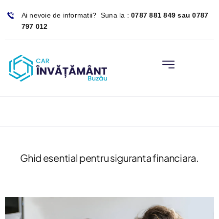
Skip
Ai nevoie de informatii? Suna la :
0787 881 849 sau 0787
to
797 012
content
Toggle
Navigation
CAR Invataman
Tipuri De Impr
Fond Social
Ghid esential pentru siguranta financiara.
Informatii Util