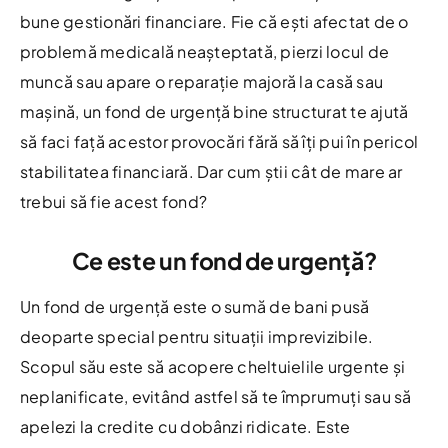
bune gestionări financiare. Fie că ești afectat de o
problemă medicală neașteptată, pierzi locul de
muncă sau apare o reparație majoră la casă sau
mașină, un fond de urgență bine structurat te ajută
să faci față acestor provocări fără să îți pui în pericol
stabilitatea financiară. Dar cum știi cât de mare ar
trebui să fie acest fond?
Ce este un fond de urgență?
Un fond de urgență este o sumă de bani pusă
deoparte special pentru situații imprevizibile.
Scopul său este să acopere cheltuielile urgente și
neplanificate, evitând astfel să te împrumuți sau să
apelezi la credite cu dobânzi ridicate. Este