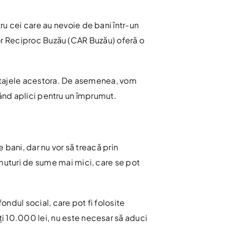
ru cei care au nevoie de bani într-un
tor Reciproc Buzău (CAR Buzău) oferă o
antajele acestora. De asemenea, vom
când aplici pentru un împrumut.
bani, dar nu vor să treacă prin
uturi de sume mai mici, care se pot
ndul social, care pot fi folosite
i 10.000 lei, nu este necesar să aduci