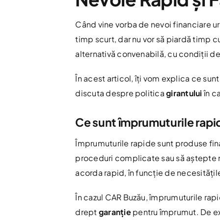
Când vine vorba de nevoi financiare u
timp scurt, dar nu vor să piardă timp 
alternativă convenabilă, cu condiții d
În acest articol, îți vom explica ce sun
discuta despre politica
girantului
în c
Ce sunt împrumuturile rapi
Împrumuturile rapide sunt produse fina
proceduri complicate sau să aștepte 
acorda rapid, în funcție de necesităț
În cazul CAR Buzău, împrumuturile rapi
drept
garanție
pentru împrumut. De exe