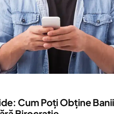
de: Cum Poți Obține Banii
ără Birocrație