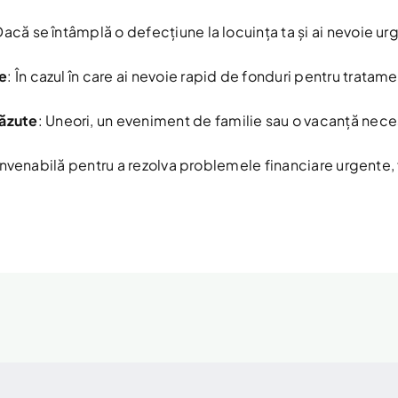
Dacă se întâmplă o defecțiune la locuința ta și ai nevoie u
te
: În cazul în care ai nevoie rapid de fonduri pentru tratam
ăzute
: Uneori, un eveniment de familie sau o vacanță neces
nvenabilă pentru a rezolva problemele financiare urgente, f
.