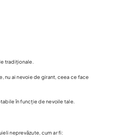
e tradiționale.
, nu ai nevoie de girant, ceea ce face
abile în funcție de nevoile tale.
eli neprevăzute, cum ar fi: