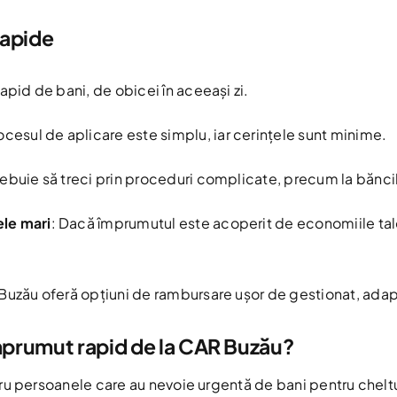
rapide
rapid de bani, de obicei în aceeași zi.
rocesul de aplicare este simplu, iar cerințele sunt minime.
rebuie să treci prin proceduri complicate, precum la băncil
ele mari
: Dacă împrumutul este acoperit de economiile tale
Buzău oferă opțiuni de rambursare ușor de gestionat, adapt
împrumut rapid de la CAR Buzău?
u persoanele care au nevoie urgentă de bani pentru cheltui