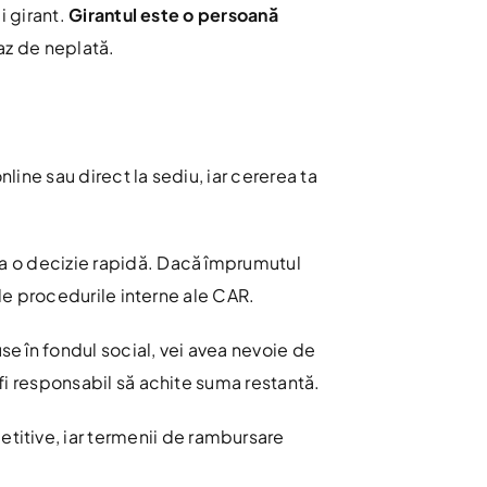
i girant.
Girantul este o persoană
az de neplată.
line sau direct la sediu, iar cererea ta
lua o decizie rapidă. Dacă împrumutul
e de procedurile interne ale CAR.
e în fondul social, vei avea nevoie de
a fi responsabil să achite suma restantă.
titive, iar termenii de rambursare