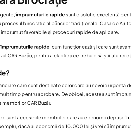
rgente,
împrumuturile rapide
sunt o soluție excelentă pent
cu procesul birocratic al băncilor tradiționale. Casa de Aju
e împrumut favorabile și proceduri rapide de aplicare.
t
împrumuturile rapide
, cum funcționează și care sunt av
azul CAR Buzău, pentru a clarifica ce trebuie să știi atunci 
de?
nciare care sunt destinate celor care au nevoie urgentă de 
mult timp pentru aprobare. De obicei, acestea sunt împrum
ile membrilor CAR Buzău.
de sunt accesibile membrilor care au economii depuse în fo
mplu, dacă ai economii de 10.000 lei și vrei să împrumuț