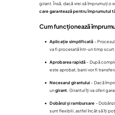
girant. Însă, dacă vrei să împrumuți o
care garantează pentru împrumutul t
Cum funcționează împrumut
Aplicație simplificată
– Procesul 
va fi procesată într-un timp scurt
Aprobarea rapidă
– După completa
este aprobat, banii vor fi transfer
Necesarul girantului
– Dacă împru
un
girant
. Girantul îți va oferi g
Dobânzi și rambursare
– Dobânzil
sunt flexibili, astfel încât să îți po