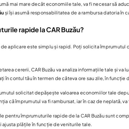
 sumă mai mare decât economiile tale, va fi necesar să aduc
ău
și își asumă responsabilitatea de a rambursa datoria în c
urile rapide la CAR Buzău?
de aplicare este simplu și rapid. Poți solicita împrumutul on
.
rea cererii, CAR Buzău va analiza informațiile tale și va 
ați în contul tău în termen de câteva ore sau zile, în funcți
mutul solicitat depășește valoarea economiilor tale depus
aranția că împrumutul va fi rambursat, iar în caz de neplată, v
e pentru împrumuturile rapide de la CAR Buzău sunt compe
ți ajusta plățile în funcție de veniturile tale.