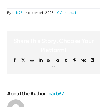
By
carb97
|
4 octombrie 2023
|
0 Comentarii
Share This Story, Choose Your
Platform!
Facebook
X
Reddit
LinkedIn
WhatsApp
Telegram
Tumblr
Pinterest
Vk
Xing
E-
mail:
About the Author:
carb97