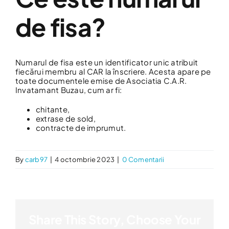
de fisa?
Numarul de fisa este un identificator unic atribuit
fiecărui membru al CAR la înscriere. Acesta apare pe
toate documentele emise de Asociatia C.A.R.
Invatamant Buzau, cum ar fi:
chitante,
extrase de sold,
contracte de imprumut.
By
carb97
|
4 octombrie 2023
|
0 Comentarii
Share This Story, Choose Your