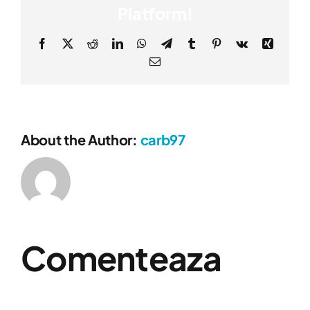
Platform!
Facebook
X
Reddit
LinkedIn
WhatsApp
Telegram
Tumblr
Pinterest
Vk
Xing
E-
mail:
About the Author:
carb97
Comenteaza